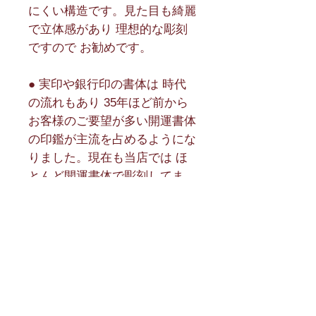
にくい構造です。見た目も綺麗
で立体感があり 理想的な彫刻
ですので お勧めです。
● 実印や銀行印の書体は 時代
の流れもあり 35年ほど前から 
お客様のご要望が多い開運書体
の印鑑が主流を占めるようにな
りました。現在も当店では ほ
とんど開運書体で彫刻してま
す。
● 認印の場合 書体の定番は 文
字が分かりやすく 大きく見え
る 古印体か 隷書体が ほとんど
です。