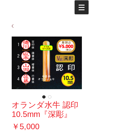
オランダ水牛 認印
10.5mm『深彫』
価
￥5,000