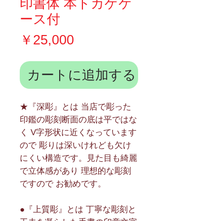
印書体 本トカゲケ
ース付
価
￥25,000
格
カートに追加する
★『深彫』とは 当店で彫った
印鑑の彫刻断面の底は平ではな
く V字形状に近くなっています
ので 彫りは深いけれども欠け
にくい構造です。見た目も綺麗
で立体感があり 理想的な彫刻
ですので お勧めです。
●『上質彫』とは 丁寧な彫刻と