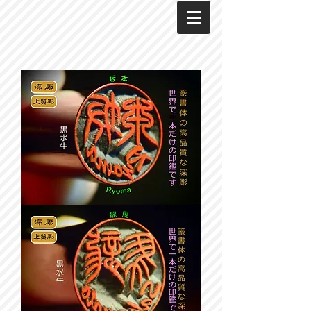
黒
水
牛
銀
行
印、
実
印、
仕
事
印、