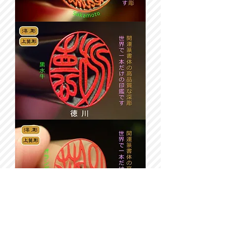
13.5
㎜
丸
『深
黒
彫』
水
ﾛ
牛
ｰ
銀
ﾏ
行
字
印、
入
実
篆
印、
書
仕
体
事
印、
13.5
㎜
丸
『深
黒
彫』
水
ﾛ
牛
ｰ
実
ﾏ
印、
字
銀
入
行
篆
印
書
13.5
体
㎜
丸
『深
彫』
開
運
オ