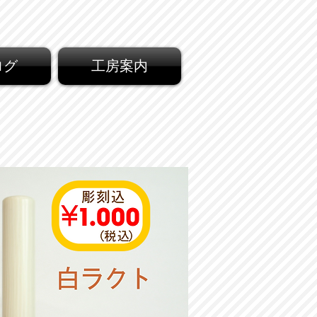
ログ
工房案内