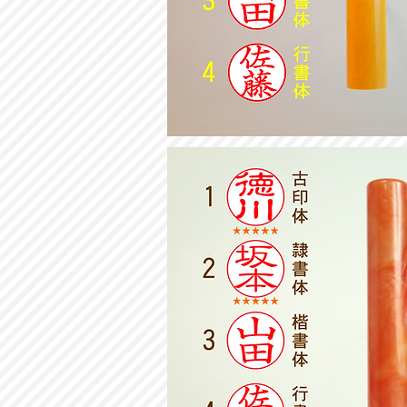
ツ
ゲ
認
印
10mm
丸