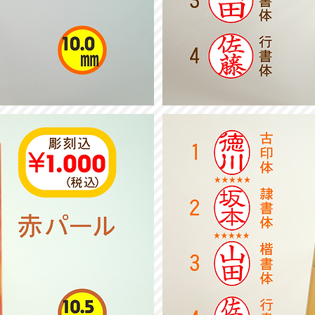
白
ラ
ク
ト
認
印
10.5mm