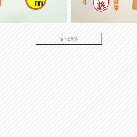
ツ
ゲ
小
判
もっと見る
認
印