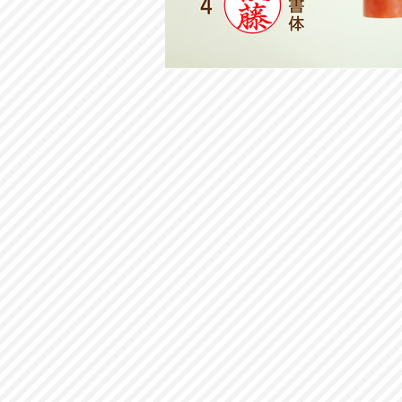
赤
パ
ー
ル
認
印
10.5mm