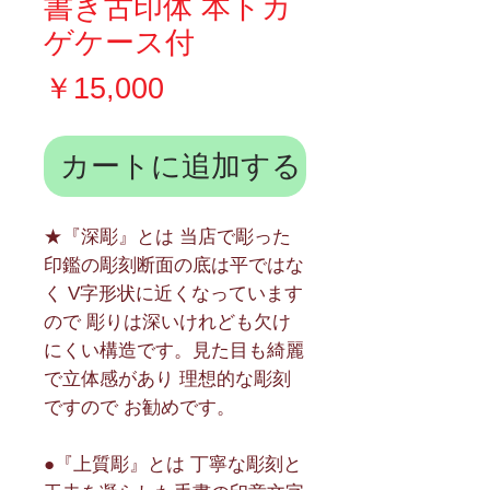
書き古印体 本トカ
ゲケース付
価
￥15,000
格
カートに追加する
★『深彫』とは 当店で彫った
印鑑の彫刻断面の底は平ではな
く V字形状に近くなっています
ので 彫りは深いけれども欠け
にくい構造です。見た目も綺麗
で立体感があり 理想的な彫刻
ですので お勧めです。
●『上質彫』とは 丁寧な彫刻と